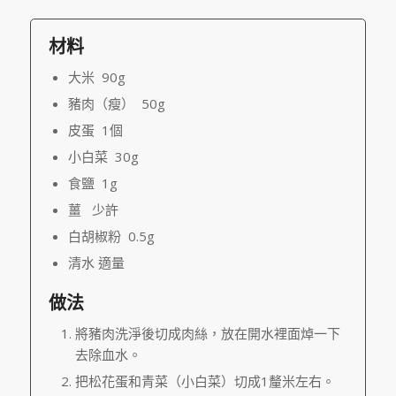
材料
大米 90g
豬肉（瘦） 50g
皮蛋 1個
小白菜 30g
食鹽 1g
薑 少許
白胡椒粉 0.5g
清水 適量
做法
將豬肉洗淨後切成肉絲，放在開水裡面焯一下
去除血水。
把松花蛋和青菜（小白菜）切成1釐米左右。