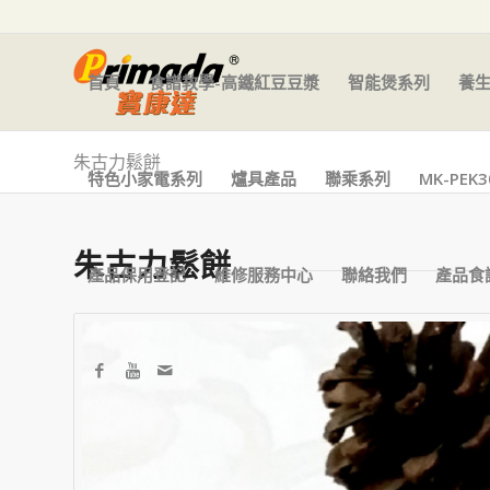
首頁
食譜教學-高鐵紅豆豆漿
智能煲系列
養
朱古力鬆餅
特色小家電系列
爐具產品
聯乘系列
MK-PE
朱古力鬆餅
產品保用登記
維修服務中心
聯絡我們
產品食