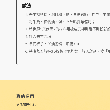
做法
將中筋麵粉、泡打粉、鹽、白糖過篩，拌勻，中間
將牛奶、植物油、蛋、香草精拌勻備用；
將步驟1與步驟2的材料用橡皮刀拌到看不到粉就
拌入朱古力塊
準備杯子，塗油灑粉，填滿3/4
將底蒸架放進3D旋轉空氣炸鍋，放入鬆餅，按「
聯絡我們
維修服務中心