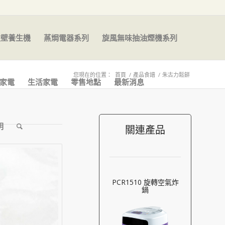
破壁養生機
蒸焗電器系列
旋風無味抽油煙機系列
您現在的位置：
首頁
/
產品食譜
/
朱古力鬆餅
家電
生活家電
零售地點
最新消息
明
關連產品
PCR1510 旋轉空氣炸
鍋